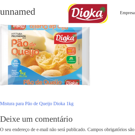
Skip
unnamed
to
Empresa
content
Navegação
Mistura para Pão de Queijo Dioka 1kg
de
Deixe um comentário
Post
O seu endereço de e-mail não será publicado.
Campos obrigatórios sã