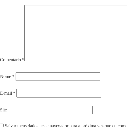
Comentário
*
Nome
*
E-mail
*
Site
Salvar meus dados neste navegador para a próxima vez que eu come