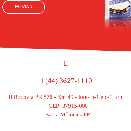
ENVIAR
(44) 3627-1110
Rodovia PR 576 - Km 49 - lotes b-1 e c-1, s/n
CEP: 87915-000
Santa Mônica - PR