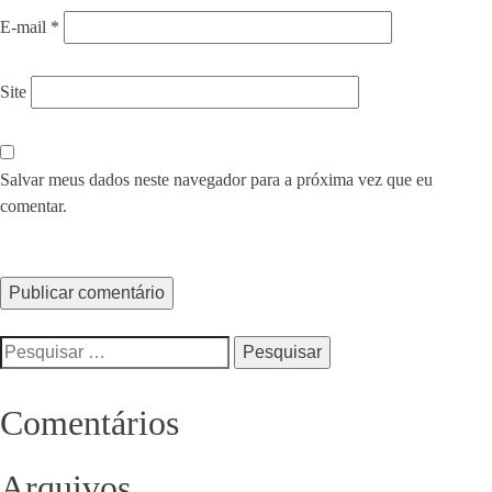
E-mail
*
Site
Salvar meus dados neste navegador para a próxima vez que eu
comentar.
Pesquisar
por:
Comentários
Arquivos